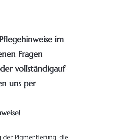
 Pflegehinweise im
fenen Fragen
der vollständig
auf
en uns per
nweise!
g der Pigmentierung, die