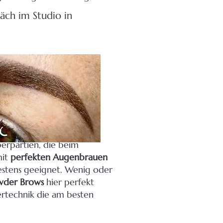
räch im Studio in
eeinflussen den
erpartien, die beim
mit
perfekten Augenbrauen
estens geeignet. Wenig oder
wder Brows
hier perfekt
ertechnik die am besten