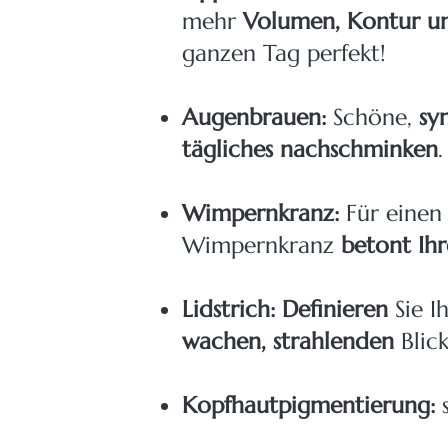
mehr
Volumen, Kontur un
ganzen Tag perfekt!
Augenbrauen:
Schöne,
sy
tägliches nachschminken
.
Wimpernkranz:
Für eine
Wimpernkranz
betont Ih
Lidstrich: Definieren
Sie I
wachen, strahlenden
Blic
​Kopfhautpigmentierung: