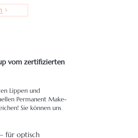
n
p vom zertifizierten
kten Lippen und
onellen Permanent Make-
reichen! Sie können uns
– für optisch