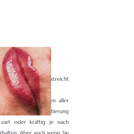
 UP DER Lippen unterstreicht
Vorteile
:
und wird von Kunden aller
rn
. Durch die Pigmentierung
zart oder kräftig je nach
rhalten. Aber auch wenn Sie