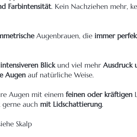
d Farbintensität
. Kein Nachziehen mehr, ke
mmetrische
Augenbrauen, die
immer perfek
n
intensiveren Blick
und viel mehr
Ausdruck 
re Augen
auf natürliche Weise.
hre Augen mit einem
feinen oder kräftigen
L
k gerne auch
mit Lidschattierung
.
siehe Skalp