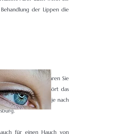
 Behandlung der Lippen die
t oder Auffallend
. Sparen Sie
Make-up. Mit ihm gehört das
tierung
des Lidstrichs je nach
sburg.
 auch für einen Hauch von