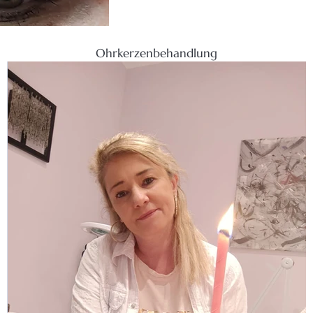
Ohrkerzenbehandlung