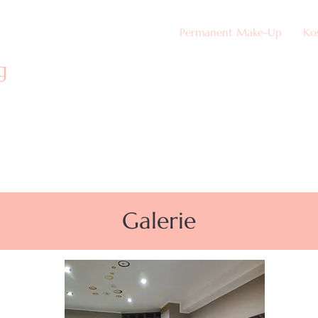
Permanent Make-Up
Ko
g
Galerie